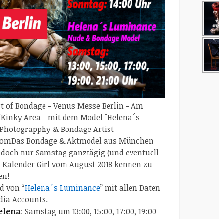
 of Bondage - Venus Messe Berlin - Am
/Kinky Area - mit dem Model "Helena´s
Photograpphy & Bondage Artist -
com
Das Bondage & Aktmodel aus München
Jedoch nur Samstag ganztägig (und eventuell
r Kalender Girl vom August 2018 kennen zu
en!
d von “
Helena´s Luminance
” mit allen Daten
dia Accounts.
elena
: Samstag um 13:00, 15:00, 17:00, 19:00