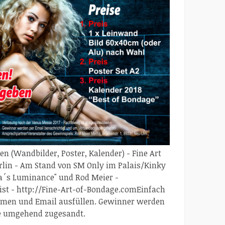
en (Wandbilder, Poster, Kalender) - Fine Art
rlin - Am Stand von SM Only im Palais/Kinky
a´s Luminance" und Rod Meier -
st - http://Fine-Art-of-Bondage.com
Einfach
amen und Email ausfüllen. Gewinner werden
se umgehend zugesandt.