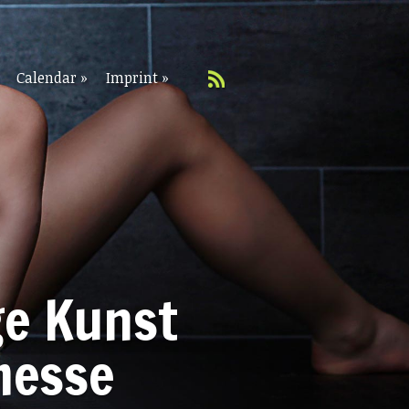
Calendar
»
Imprint
»
ge Kunst
messe