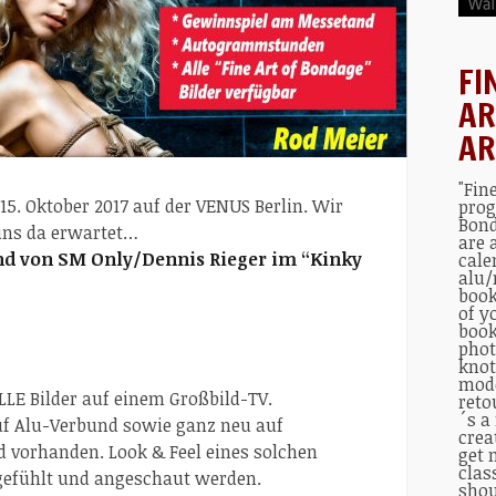
FI
AR
AR
"Fin
5. Oktober 2017 auf der VENUS Berlin. Wir
prog
Bond
uns da erwartet…
are 
nd von SM Only/Dennis Rieger im “Kinky
cale
alu/
book
of y
book
phot
knot
mode
LE Bilder auf einem Großbild-TV.
reto
´s a
uf Alu-Verbund sowie ganz neu auf
crea
d vorhanden. Look & Feel eines solchen
get 
clas
gefühlt und angeschaut werden.
shou