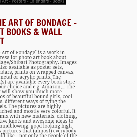
NE ART OF BONDAGE –
T BOOKS & WALL
T
e Art of Bondage" is a work in
ress for photo art book about
age/Shibari Photography. Images
also available as poster sets,
ndars, prints on wrapped canvas,
metal or acrylic prints. The
(s) are available every book store
our choice and e.g. Amazon,... The
 will show you much more
os of beautiful bound girls, cool
s, different ways of tying the
ls. The pictures are highly
uched and mostly very colorful. It
 mix with new materials, clothing,
tive knots and awesome ideas to
mindblowing, good looking high
s pictures that (almost) everybody
ld like - not only the people of the