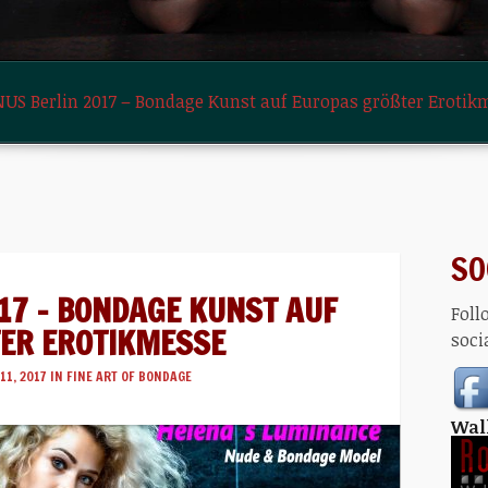
US Berlin 2017 – Bondage Kunst auf Europas größter Erotik
SO
17 – BONDAGE KUNST AUF
Foll
ER EROTIKMESSE
soci
11, 2017 IN
FINE ART OF BONDAGE
Wal