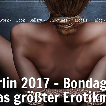
twork
»
Book
Gallery
»
Shootings
»
Models
»
Blog
»
lin 2017 – Bonda
as größter Erotik