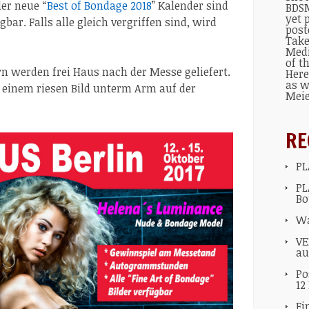
er neue “
Best of Bondage 2018
” Kalender sind
BDSM
yet 
ar. Falls alle gleich vergriffen sind, wird
post
Take
Med
of t
n werden frei Haus nach der Messe geliefert.
Here
as w
 einem riesen Bild unterm Arm auf der
Mei
RE
PL
PL
Bo
Wa
VE
au
Po
12
Fi