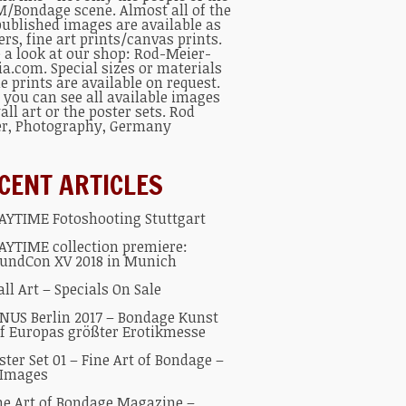
/Bondage scene. Almost all of the
published images are available as
ers, fine art prints/canvas prints.
 a look at our shop:
Rod-Meier-
ia.com
. Special sizes or materials
he prints are available on request.
 you can see all available
images
all art
or the
poster sets
.
Rod
er
, Photography, Germany
CENT ARTICLES
AYTIME Fotoshooting Stuttgart
AYTIME collection premiere:
undCon XV 2018 in Munich
ll Art – Specials On Sale
NUS Berlin 2017 – Bondage Kunst
f Europas größter Erotikmesse
ster Set 01 – Fine Art of Bondage –
 Images
ne Art of Bondage Magazine –