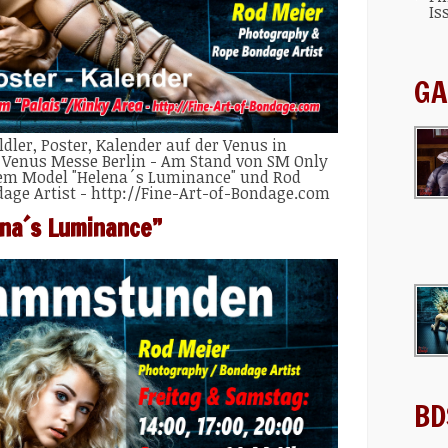
Is
GA
dler, Poster, Kalender auf der Venus in
 - Venus Messe Berlin - Am Stand von SM Only
dem Model "Helena´s Luminance" und Rod
age Artist - http://Fine-Art-of-Bondage.com
na´s Luminance”
BD