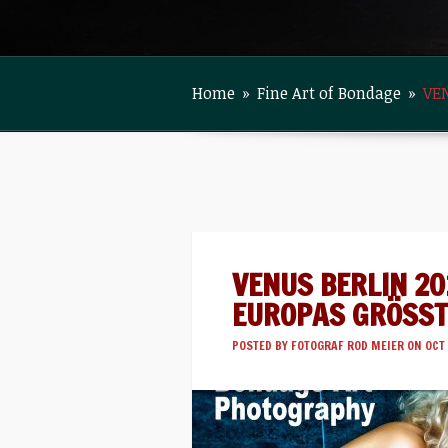
Home
»
Fine Art of Bondage
»
VEN
VENUS BERLIN 20
EUROPAS GRÖSST
POSTED BY
FOTOGRAF ROD MEIER
ON OCT 